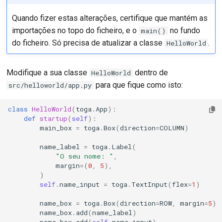
Quando fizer estas alterações, certifique que mantém as
importações no topo do ficheiro, e o
no fundo
main()
do ficheiro. Só precisa de atualizar a classe
.
HelloWorld
Modifique a sua classe
dentro de
HelloWorld
para que fique como isto:
src/helloworld/app.py
class
HelloWorld
(
toga
.
App
):
def
startup
(
self
):
main_box
=
toga
.
Box
(
direction
=
COLUMN
)
name_label
=
toga
.
Label
(
"O seu nome: "
,
margin
=
(
0
,
5
),
)
self
.
name_input
=
toga
.
TextInput
(
flex
=
1
)
name_box
=
toga
.
Box
(
direction
=
ROW
,
margin
=
5
)
name_box
.
add
(
name_label
)
name_box
.
add
(
self
.
name_input
)