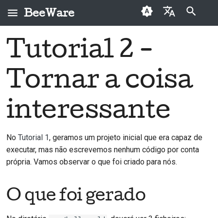
BeeWare
Inicializando a pesquisa
English
Tutorial 2 -
O que foi gerado
Tutorial 5 - Tornando-a
Personalizar os ícones
Deutsch
móvel: Android
Tornar a coisa
Adicionar algum
Usar a camera
Español
conteúdo de si próprio
Tutorial 5 - Tornando-a
Hora dos testes
Français
móvel: iOS
interessante
Próximos passos
Italiano
Português
No
Tutorial 1
, geramos um projeto inicial que era capaz de
executar, mas não escrevemos nenhum código por conta
中文(简体)
própria. Vamos observar o que foi criado para nós.
中文(繁體)
O que foi gerado