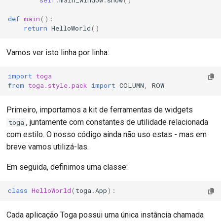
self
.
main_window
.
show
()
def
main
():
return
HelloWorld
()
Vamos ver isto linha por linha:
import
toga
from
toga.style.pack
import
COLUMN
,
ROW
Primeiro, importamos a kit de ferramentas de widgets
, juntamente com constantes de utilidade relacionada
toga
com estilo. O nosso código ainda não uso estas - mas em
breve vamos utilizá-las.
Em seguida, definimos uma classe:
class
HelloWorld
(
toga
.
App
):
Cada aplicação Toga possui uma única instância chamada