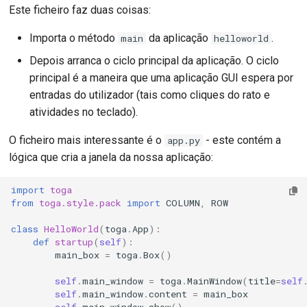
Este ficheiro faz duas coisas:
Importa o método
da aplicação
.
main
helloworld
Depois arranca o ciclo principal da aplicação. O ciclo
principal é a maneira que uma aplicação GUI espera por
entradas do utilizador (tais como cliques do rato e
atividades no teclado).
O ficheiro mais interessante é o
- este contém a
app.py
lógica que cria a janela da nossa aplicação:
import
toga
from
toga.style.pack
import
COLUMN
,
ROW
class
HelloWorld
(
toga
.
App
):
def
startup
(
self
):
main_box
=
toga
.
Box
()
self
.
main_window
=
toga
.
MainWindow
(
title
=
self
self
.
main_window
.
content
=
main_box