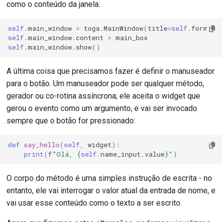
como o conteúdo da janela:
self
.
main_window
=
toga
.
MainWindow
(
title
=
self
.
formal_
self
.
main_window
.
content
=
main_box
self
.
main_window
.
show
()
A última coisa que precisamos fazer é definir o manuseador
para o botão. Um manuseador pode ser qualquer método,
gerador ou co-rotina assíncrona; ele aceita o widget que
gerou o evento como um argumento, e vai ser invocado
sempre que o botão for pressionado:
def
say_hello
(
self
,
widget
):
print
(
f
"Olá, 
{
self
.
name_input
.
value
}
"
)
O corpo do método é uma simples instrução de escrita - no
entanto, ele vai interrogar o valor atual da entrada de nome, e
vai usar esse conteúdo como o texto a ser escrito.