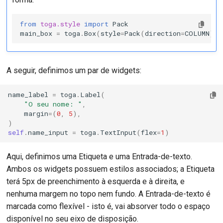
from
toga.style
import
Pack
main_box
=
toga
.
Box
(
style
=
Pack
(
direction
=
COLUMN
))
A seguir, definimos um par de widgets:
name_label
=
toga
.
Label
(
"O seu nome: "
,
margin
=
(
0
,
5
),
)
self
.
name_input
=
toga
.
TextInput
(
flex
=
1
)
Aqui, definimos uma Etiqueta e uma Entrada-de-texto.
Ambos os widgets possuem estilos associados; a Etiqueta
terá 5px de preenchimento à esquerda e à direita, e
nenhuma margem no topo nem fundo. A Entrada-de-texto é
marcada como flexível - isto é, vai absorver todo o espaço
disponível no seu eixo de disposição.