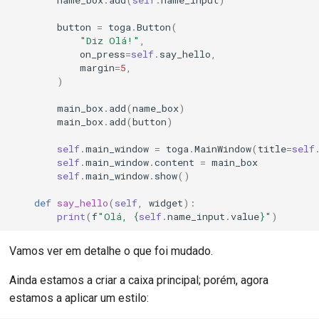
button
=
toga
.
Button
(
"Diz Olá!"
,
on_press
=
self
.
say_hello
,
margin
=
5
,
)
main_box
.
add
(
name_box
)
main_box
.
add
(
button
)
self
.
main_window
=
toga
.
MainWindow
(
title
=
self
self
.
main_window
.
content
=
main_box
self
.
main_window
.
show
()
def
say_hello
(
self
,
widget
):
print
(
f
"Olá, 
{
self
.
name_input
.
value
}
"
)
Vamos ver em detalhe o que foi mudado.
Ainda estamos a criar a caixa principal; porém, agora
estamos a aplicar um estilo: