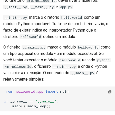
No diretório
, deverá ver 3 ficheiros:
src/helloworld
,
e
.
__init__.py
__main__.py
app.py
marca o diretório
como um
__init__.py
helloworld
módulo Python importável. Trata-se de um ficheiro vazio; o
facto de existir indica ao interpretador Python que o
diretório
define um módulo.
helloworld
O ficheiro
marca o módulo
como
__main__.py
helloworld
um tipo especial de módulo - um módulo executável. Se
você tentar executar o módulo
usando
helloworld
python
, o ficheiro
é onde o Python
-m helloworld
__main__.py
vai iniciar a execução. O conteúdo do
é
__main__.py
relativamente simples:
from
helloworld.app
import
main
if
__name__
==
"__main__"
:
main
()
.
main_loop
()