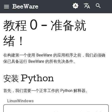
BeeWare
正在初始化搜索引擎
English
教程 0 - 准备就
安装 Python
教程 5 - 在移动设备
自定义图标
Deutsch
上：Android
绪！
安装依赖项
使用相机
Español
教程 5 - 在移动设备
测试时间
Ubuntu 24.04 及以上
Français
上：iOS
在构建第一个使用 BeeWare 的应用程序之前，我们必须确
版本 / Debian 13 及以
Italiano
保已具备运行 BeeWare 的所有先决条件。
上版本
Português
红帽/Fedora
安装 Python
中文(简体)
Arch 或 Manjaro
中文(繁體)
首先，我们需要一个正常工作的 Python 解释器。
OpenSUSE
Linux
Windows
Tumbleweed
建立虚拟环境